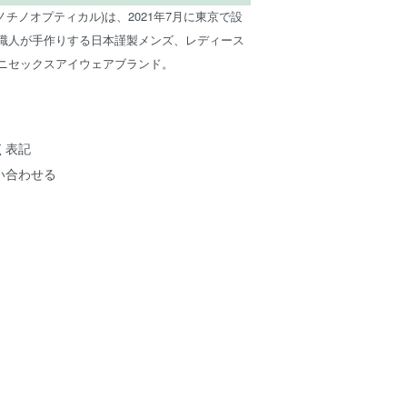
AL (ノチノオプティカル)は、2021年7月に東京で設
職人が手作りする日本謹製メンズ、レディース
ニセックスアイウェアブランド。
く表記
い合わせる