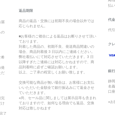
Am
払
返品期限
代
商品の返品・交換には初期不良の場合以外では
お届
応じられません。
代
への
■お客様のご都合による返品はお断りさせて頂い
ております。
ク
到着した商品の、初期不良、発送商品間違いの
場合、商品到着後 3 日以内にご連絡ください。
弊社着払いにて対応させていただきます。3 日
ご希
以降すぎたご連絡には対応しかねますので、商
品到着時に必ずご確認お願いします。
の発
銀行
以上、ご了承の程宜しくお願い致します。
ただ
静岡
交換可能な商品が無い場合は、お客様にお支払
名義
いいただいた金額全て銀行振込みにて返金させ
口座
ていただきます。
※尚、セール品に関しましては展示品等も含まれ
荷完
※
ておりますので、如何なる理由でも返品、交換
だけ
対応は致しかねます
完了