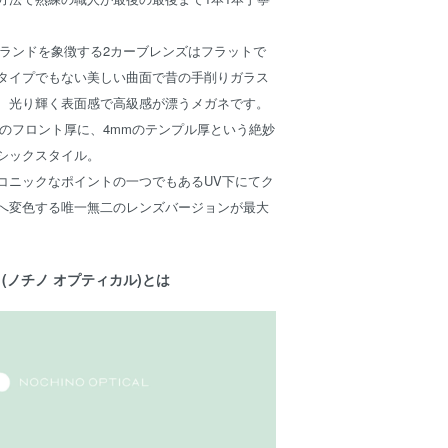
CALブランドを象徴する2カーブレンズはフラットで
タイプでもない美しい曲面で昔の手削りガラス
、光り輝く表面感で高級感が漂うメガネです。
mのフロント厚に、4mmのテンプル厚という絶妙
シックスタイル。
コニックなポイントの一つでもあるUV下にてク
へ変色する唯一無二のレンズバージョンが最大
AL (ノチノ オプティカル)とは