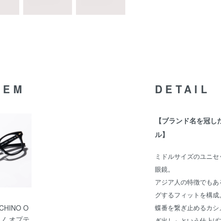
TEM
DETAIL
【ブランド名を冠したN
ル】
ミドルサイズのユニセ
眼鏡。
アジア人の特徴でもあ
グするフィットを構成
CHINO O
蝶番を繋ぎ止めるカシ
ノチノ オプテ
ぎ出し』という仕上げ