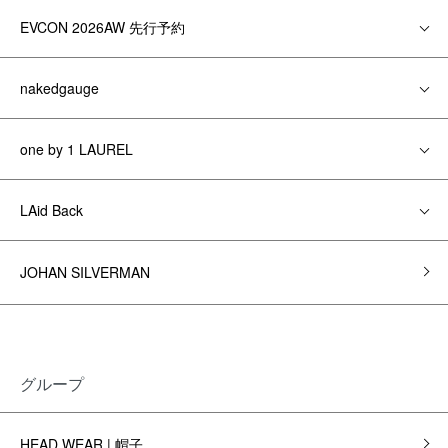
EVCON 2026AW 先行予約
nakedgauge
one by 1 LAUREL
LAid Back
JOHAN SILVERMAN
グループ
HEAD WEAR | 帽子