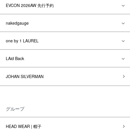
EVCON 2026AW 先行予約
nakedgauge
one by 1 LAUREL
LAid Back
JOHAN SILVERMAN
グループ
HEAD WEAR | 帽子