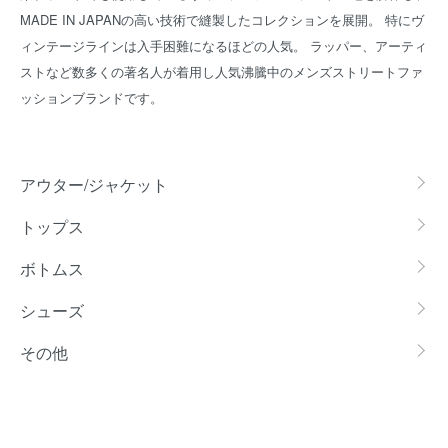
MADE IN JAPANの高い技術で縫製したコレクションを展開。 特にヴ
ィンテージラインは入手困難になるほどの人気。 ラッパー、アーティ
ストなど数多くの著名人が着用し人気沸騰中のメンズストリートファ
ッションブランドです。
カテゴリー一覧
アウター/ジャケット
トップス
ボトムス
シューズ
その他