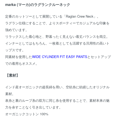
marka (マーカ)のラグランクルーネック
定番のカットソーとして展開している「Raglan Crew Neck」。
ラグラン仕様にすることで、よりスポーティーでカジュアルな印象を
強めています。
リラックスした着心地と、野暮ったく見えない着丈バランスを両立。
インナーとしてはもちろん、一枚着としても活躍する汎用性の高いト
ップスです。
同素材を使用した
WIDE CYLINDER FIT EASY PANTS
とセットアップ
での着用もオススメ。
【素材】
インド産オーガニックの超長綿を用い、空紡糸に紡績したオリジナル
素材。
表糸と裏のループ糸の双方に同じ糸を使用することで、素材本来の魅
力を余すことなく引き出しています。
オーガニックコットン 100%