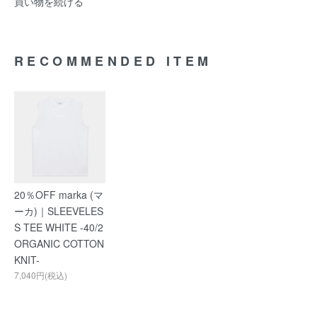
買い物を続ける
RECOMMENDED ITEM
20％OFF marka (マ
ーカ)｜SLEEVELES
S TEE WHITE -40/2
ORGANIC COTTON
KNIT-
7,040円(税込)