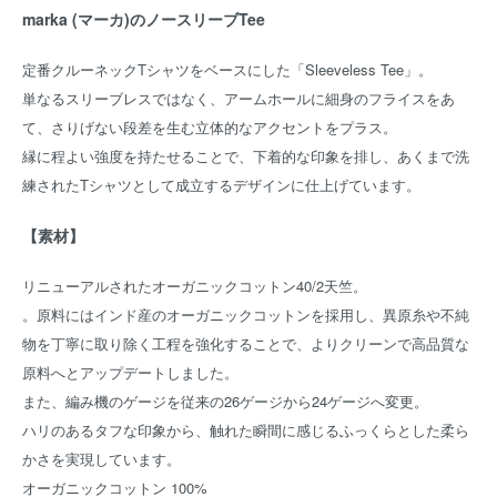
marka (マーカ)のノースリーブTee
定番クルーネックTシャツをベースにした「Sleeveless Tee」。
単なるスリーブレスではなく、アームホールに細身のフライスをあ
て、さりげない段差を生む立体的なアクセントをプラス。
縁に程よい強度を持たせることで、下着的な印象を排し、あくまで洗
練されたTシャツとして成立するデザインに仕上げています。
【素材】
リニューアルされたオーガニックコットン40/2天竺。
。原料にはインド産のオーガニックコットンを採用し、異原糸や不純
物を丁寧に取り除く工程を強化することで、よりクリーンで高品質な
原料へとアップデートしました。
また、編み機のゲージを従来の26ゲージから24ゲージへ変更。
ハリのあるタフな印象から、触れた瞬間に感じるふっくらとした柔ら
かさを実現しています。
オーガニックコットン 100%