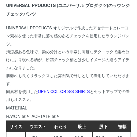
UNIVERSAL PRODUCTS (ユニバーサル プロダクツ)のラウンジ
チェックパンツ
UNIVERSAL PRODUCTS.オリジナルで作成したアセテートとレーヨ
ン素材を使った非常に落ち感のあるチェックを使用したラウンジパン
ツ。
清涼感ある色味で、染め分けという非常に高度なテクニックで染め分
けにより現れる柄が、所謂チェック柄とは少しイメージの違うアイテ
ムになりました。
肌離れも良くリラックスした雰囲気で外しとして着用していただけま
す。
同素材を使用した
OPEN COLLOR S/S SHIRTS
とセットアップでの着
用もオススメ。
MATERIAL
RAYON 50% ACETATE 50%
サイズ
ウエスト
わたり
股上
股下
裾幅