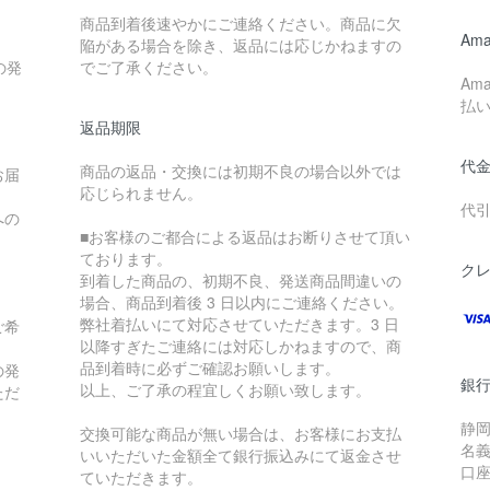
商品到着後速やかにご連絡ください。商品に欠
Ama
陥がある場合を除き、返品には応じかねますの
の発
でご了承ください。
Am
払
返品期限
代
商品の返品・交換には初期不良の場合以外では
お届
応じられません。
代
への
■お客様のご都合による返品はお断りさせて頂い
ております。
ク
到着した商品の、初期不良、発送商品間違いの
場合、商品到着後 3 日以内にご連絡ください。
弊社着払いにて対応させていただきます。3 日
ご希
以降すぎたご連絡には対応しかねますので、商
品到着時に必ずご確認お願いします。
の発
銀行
以上、ご了承の程宜しくお願い致します。
ただ
静岡
交換可能な商品が無い場合は、お客様にお支払
名義
いいただいた金額全て銀行振込みにて返金させ
口座
ていただきます。