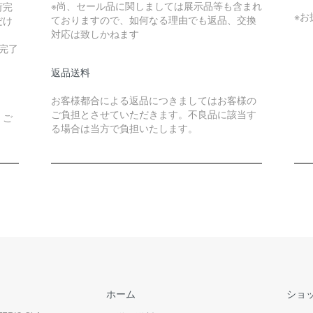
※尚、セール品に関しましては展示品等も含まれ
荷完
※
ておりますので、如何なる理由でも返品、交換
だけ
対応は致しかねます
完了
返品送料
お客様都合による返品につきましてはお客様の
ご負担とさせていただきます。不良品に該当す
、ご
る場合は当方で負担いたします。
。
ホーム
ショ