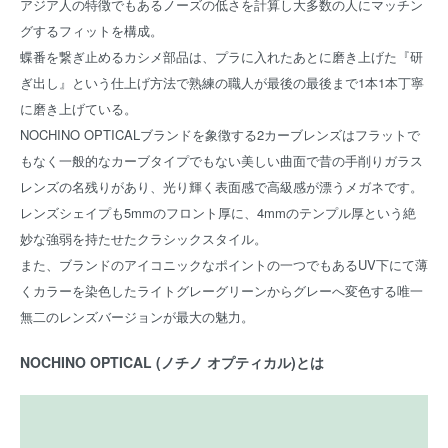
アジア人の特徴でもあるノーズの低さを計算し大多数の人にマッチン
グするフィットを構成。
蝶番を繋ぎ止めるカシメ部品は、プラに入れたあとに磨き上げた『研
ぎ出し』という仕上げ方法で熟練の職人が最後の最後まで1本1本丁寧
に磨き上げている。
NOCHINO OPTICALブランドを象徴する2カーブレンズはフラットで
もなく一般的なカーブタイプでもない美しい曲面で昔の手削りガラス
レンズの名残りがあり、光り輝く表面感で高級感が漂うメガネです。
レンズシェイプも5mmのフロント厚に、4mmのテンプル厚という絶
妙な強弱を持たせたクラシックスタイル。
また、ブランドのアイコニックなポイントの一つでもあるUV下にて薄
くカラーを染色したライトグレーグリーンからグレーへ変色する唯一
無二のレンズバージョンが最大の魅力。
NOCHINO OPTICAL (ノチノ オプティカル)とは